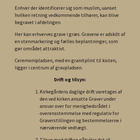
Enhver der identificerer sig som muslim, uanset
hvilken retning vedkommende tilhører, kan blive
begravet i afdelingen.
Her kan erhverves grave i græs. Gravene er adskilt af
en stenmarkering og fælles beplantninger, som
gør området attraktivt.
Ceremonipladsen, med en granitplint til kisten,
ligger i centrum af gravpladsen.
Drift og tilsyn:
Kirkegårdens daglige drift varetages af
den ved kirken ansatte Graver under
ansvar over for menighedsrådet i
overensstemmelse med regulativ for
Graverstillingen og bestemmelserne i
nærværende vedtægt.
Tilsyn med driften påhviler det af