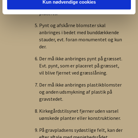
Kun nødvendige cookies
stauder, hvor gravminder kan/skal
placeres.
Pynt og afskårne blomster skal
anbringes i bedet med bunddækkende
stauder, evt. foran monumentet og kun
der.
Der må ikke anbringes pynt på græsset.
Evt. pynt, som er placeret på græsset,
vil blive fjernet ved græsslåning.
Der må ikke anbringes plastikblomster
og anden udsmykning af plastik på
gravstedet.
Kirkegårdstilsynet fjerner uden varsel
uønskede planter eller konstruktioner.
På gravpladsens sydøstlige felt, kan der
efter aftale med menighedsrådet,