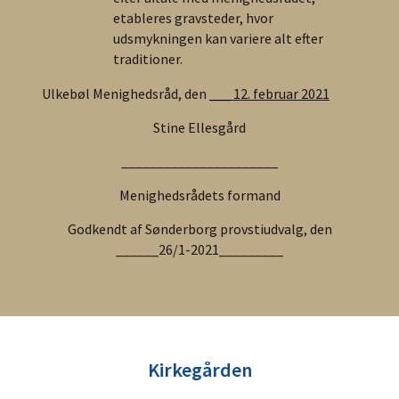
etableres gravsteder, hvor
udsmykningen kan variere alt efter
traditioner.
Ulkebøl Menighedsråd, den
___ 12. februar 2021
Stine Ellesgård
______________________
Menighedsrådets formand
Godkendt af Sønderborg provstiudvalg, den
______26/1-2021_________
Kirkegården