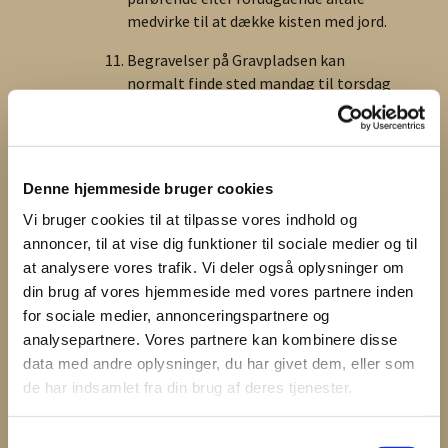
medvirke til at dække kisten med jord.
Begravelser på Gravpladsen kan
normalt finde sted mandag til torsdag
fra kl. 9.00 til 14.00 og fredag og lørdag
fra 9.00 til 12.00.
Begravelseshandlingens forløb skal aftales mellem
Denne hjemmeside bruger cookies
den, der er ansvarlig for den, og Graveren eller
dennes repræsentant.
Vi bruger cookies til at tilpasse vores indhold og
annoncer, til at vise dig funktioner til sociale medier og til
Der er adgang til vand ved indgangen til
at analysere vores trafik. Vi deler også oplysninger om
gravpladsen.
din brug af vores hjemmeside med vores partnere inden
Gravstedets indretning
for sociale medier, annonceringspartnere og
analysepartnere. Vores partnere kan kombinere disse
Der må anbringes 1
data med andre oplysninger, du har givet dem, eller som
monument/gravsten på gravstedet:
de har indsamlet fra din brug af deres tjenester.
Max. størrelse: Højde: 80 cm, Bredde:40 cm, Dybde:
10 cm.
S