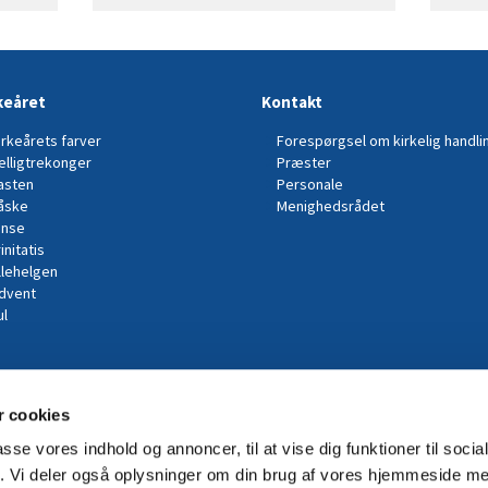
keåret
Kontakt
irkeårets farver
Forespørgsel om kirkelig handli
elligtrekonger
Præster
asten
Personale
åske
Menighedsrådet
inse
initatis
llehelgen
dvent
ul
 cookies
passe vores indhold og annoncer, til at vise dig funktioner til soci
fik. Vi deler også oplysninger om din brug af vores hjemmeside m