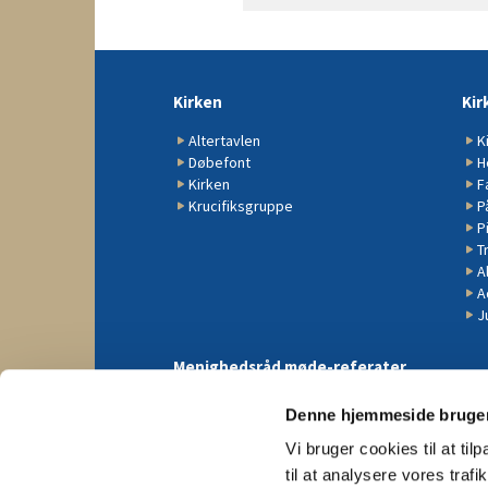
Kirken
Kir
Altertavlen
K
Døbefont
H
Kirken
F
Krucifiksgruppe
P
P
Tr
A
A
J
Menighedsråd møde-referater
Denne hjemmeside bruger
Vi bruger cookies til at til
til at analysere vores tra