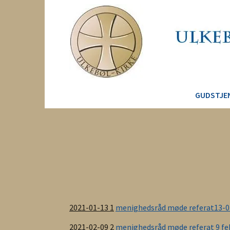
GUDSTJE
2021-01-13 1
menighedsråd møde referat13-0
2021-02-09 2
menighedsråd møde referat 9 fe