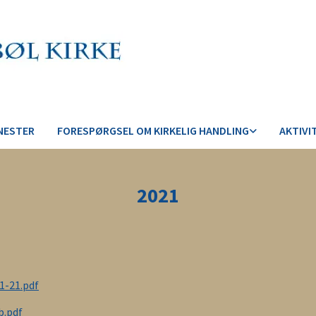
NESTER
FORESPØRGSEL OM KIRKELIG HANDLING
AKTIVI
2021
1-21.pdf
b.pdf