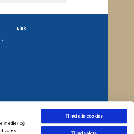
Link
ng
Tillad alle cookies
ale medier og
ed vores
Tillad valgte