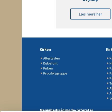
Læs mere her
Kirken
Kir
Altertavlen
K
Døbefont
H
Kirken
F
Krucifiksgruppe
P
P
Tr
A
A
J
Menighedsråd møde-referater