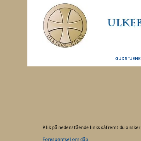
GUDSTJENE
Klik på nedenstående links såfremt du ønsker 
Forespørgsel om dåb