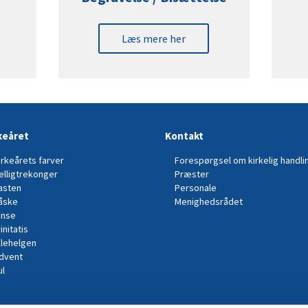
Læs mere her
keåret
Kontakt
irkeårets farver
Forespørgsel om kirkelig handli
elligtrekonger
Præster
asten
Personale
åske
Menighedsrådet
inse
initatis
llehelgen
dvent
ul