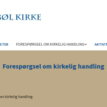
STER
FORESPØRGSEL OM KIRKELIG HANDLING
AKTIVI
Forespørgsel om kirkelig handling
en kirkelig handling