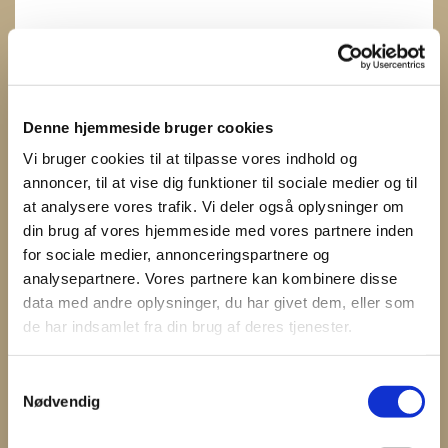
Denne hjemmeside bruger cookies
Vi bruger cookies til at tilpasse vores indhold og
annoncer, til at vise dig funktioner til sociale medier og til
at analysere vores trafik. Vi deler også oplysninger om
din brug af vores hjemmeside med vores partnere inden
for sociale medier, annonceringspartnere og
analysepartnere. Vores partnere kan kombinere disse
data med andre oplysninger, du har givet dem, eller som
de har indsamlet fra din brug af deres tjenester.
Du vil måske også kunne
S
lide...
Nødvendig
a
m