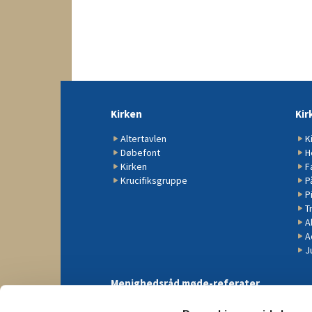
Kirken
Kir
Altertavlen
K
Døbefont
H
Kirken
F
Krucifiksgruppe
P
P
Tr
A
A
J
Menighedsråd møde-referater