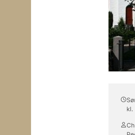
Sø
kl.
Ch
Pe