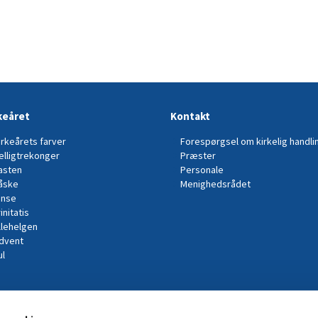
keåret
Kontakt
irkeårets farver
Forespørgsel om kirkelig handli
elligtrekonger
Præster
asten
Personale
åske
Menighedsrådet
inse
initatis
llehelgen
dvent
ul