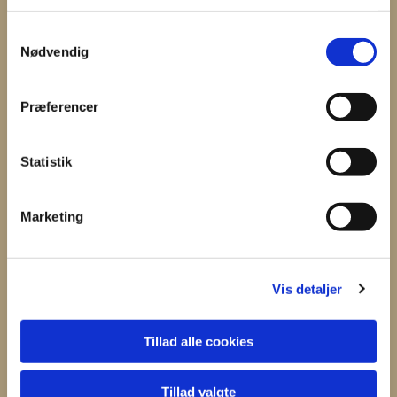
S
Nødvendig
a
m
t
Præferencer
Du vil måske også kunne
y
lide...
k
k
Statistik
e
v
Marketing
a
l
g
Vis detaljer
Tillad alle cookies
Tillad valgte