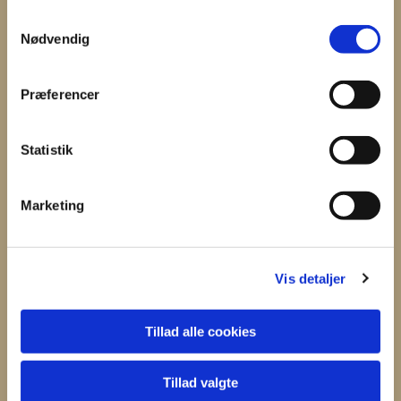
S
Nødvendig
a
m
t
Du vil måske også kunne
Præferencer
y
lide...
k
k
Statistik
e
v
Marketing
a
l
g
Vis detaljer
Tillad alle cookies
Tillad valgte