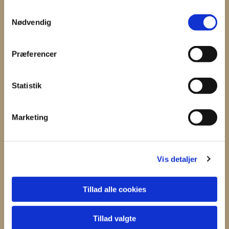
S
Nødvendig
a
m
t
Du vil måske også kunne
Præferencer
y
lide...
k
k
Statistik
e
v
Marketing
a
l
g
Vis detaljer
Tillad alle cookies
Tillad valgte