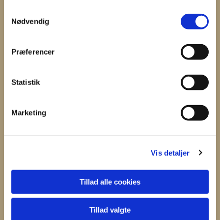
S
Nødvendig
a
m
t
Du vil måske også kunne
Præferencer
y
lide...
k
k
Statistik
e
v
Marketing
a
l
g
Vis detaljer
Tillad alle cookies
Tillad valgte