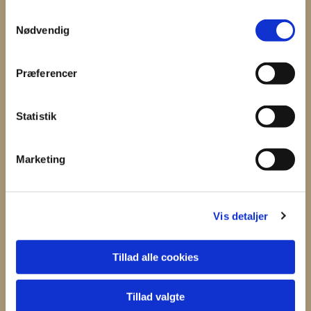
S
Nødvendig
a
m
t
Du vil måske også kunne
Præferencer
y
lide...
k
k
Statistik
e
v
Marketing
a
l
g
Vis detaljer
Tillad alle cookies
Tillad valgte