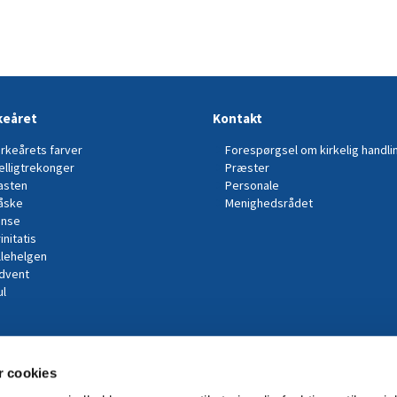
keåret
Kontakt
irkeårets farver
Forespørgsel om kirkelig handli
elligtrekonger
Præster
asten
Personale
åske
Menighedsrådet
inse
initatis
llehelgen
dvent
ul
 cookies