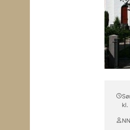
Sø
kl.
N