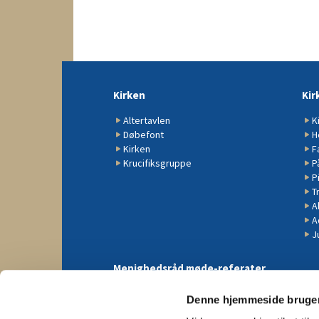
Kirken
Kir
Altertavlen
K
Døbefont
H
Kirken
F
Krucifiksgruppe
P
P
Tr
A
A
J
Menighedsråd møde-referater
Denne hjemmeside bruger