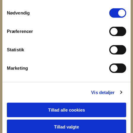
S
Nødvendig
a
m
t
Du vil måske også kunne
Præferencer
y
lide...
k
k
Statistik
e
v
Marketing
a
l
g
Vis detaljer
Tillad alle cookies
Tillad valgte