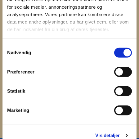
for sociale medier, annonceringspartnere og
analysepartnere. Vores partnere kan kombinere disse
data med andre oplysninger, du har givet dem, eller som
de har indsamlet fra din brug af deres tjenester.
S
Nødvendig
a
m
t
Præferencer
y
k
k
Statistik
e
v
Marketing
a
l
g
Vis detaljer