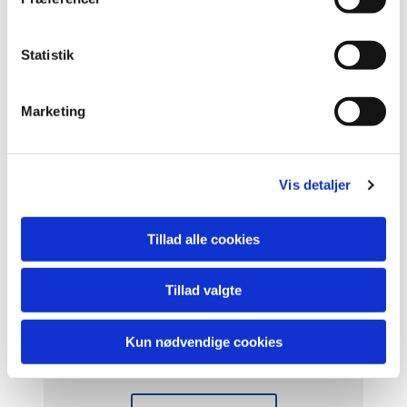
y
k
Børne- og ungdomskor
k
Statistik
e
v
Læs mere her
Marketing
a
l
g
Vis detaljer
Tillad alle cookies
Tillad valgte
Kun nødvendige cookies
Onsdagscafé for kvinder